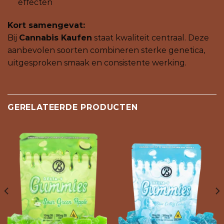
effecten
Kort samengevat:
Bij
Cannabis Kaufen
staat kwaliteit centraal. Deze
aanbevolen soorten combineren sterke genetica,
uitgesproken smaak en consistente werking.
GERELATEERDE PRODUCTEN