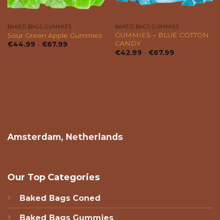
BAKED BAGS GUMMIES
BAKED BAGS GUMMIES
GUMMIES – BLUE COTTON
Sour Green Apple Gummies
CANDY
Prijsklasse:
€
44.99
-
€
67.99
€44.99
Prijsklasse:
€
42.99
-
€
67.99
tot
€42.99
€67.99
tot
€67.99
Amsterdam, Netherlands
Our Top Categories
Baked Bags Coned
Baked Bags Gummies