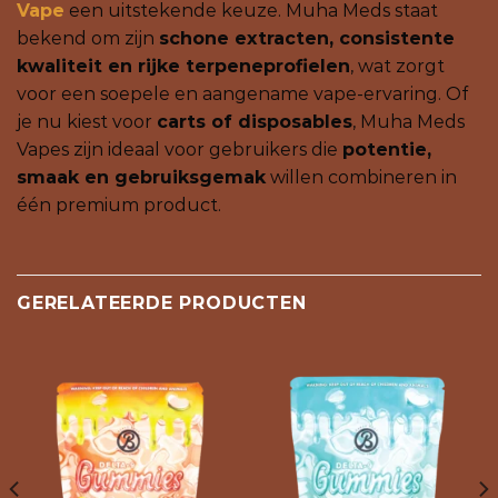
Vape
een uitstekende keuze. Muha Meds staat
bekend om zijn
schone extracten, consistente
kwaliteit en rijke terpeneprofielen
, wat zorgt
voor een soepele en aangename vape-ervaring. Of
je nu kiest voor
carts of disposables
, Muha Meds
Vapes zijn ideaal voor gebruikers die
potentie,
smaak en gebruiksgemak
willen combineren in
één premium product.
GERELATEERDE PRODUCTEN