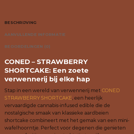
BESCHRIJVING
AANVULLENDE INFORMATIE
BEOORDELINGEN (0)
CONED – STRAWBERRY
SHORTCAKE: Een zoete
verwennerij bij elke hap
Stap in een wereld van verwennerij met
CONED
STRAWBERRY SHORTCAKE
, een heerlijk
vervaardigde cannabis-infused edible die de
nostalgische smaak van klassieke aardbeien
shortcake combineert met het gemak van een mini-
wafelhoorntje. Perfect voor degenen die genieten