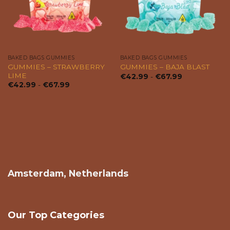
BAKED BAGS GUMMIES
BAKED BAGS GUMMIES
GUMMIES – STRAWBERRY
GUMMIES – BAJA BLAST
LIME
Prijsklasse:
€
42.99
-
€
67.99
€42.99
Prijsklasse:
€
42.99
-
€
67.99
tot
€42.99
€67.99
tot
€67.99
Amsterdam, Netherlands
Our Top Categories