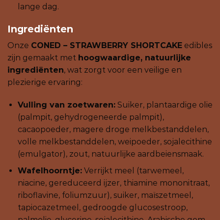
lange dag.
Ingrediënten
Onze
CONED – STRAWBERRY SHORTCAKE
edibles
zijn gemaakt met
hoogwaardige, natuurlijke
ingrediënten
, wat zorgt voor een veilige en
plezierige ervaring:
Vulling van zoetwaren:
Suiker, plantaardige olie
(palmpit, gehydrogeneerde palmpit),
cacaopoeder, magere droge melkbestanddelen,
volle melkbestanddelen, weipoeder, sojalecithine
(emulgator), zout, natuurlijke aardbeiensmaak.
Wafelhoorntje:
Verrijkt meel (tarwemeel,
niacine, gereduceerd ijzer, thiamine mononitraat,
riboflavine, foliumzuur), suiker, maïszetmeel,
tapiocazetmeel, gedroogde glucosestroop,
palmolie, glycerine, sojalecithine, Arabische gom,