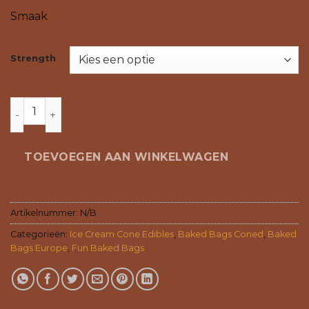
Smaak
Strength
CONED - STRAWBERRY SHORTCAKE aantal
TOEVOEGEN AAN WINKELWAGEN
Artikelnummer:
N/B
Categorieën:
Ice Cream Cone Edibles
,
Baked Bags Coned
,
Baked
Bags Europe
,
Fun Baked Bags