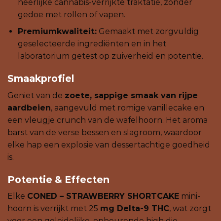
heerlijke cannabis-verrijkte traktatie, zonder
gedoe met rollen of vapen.
Premiumkwaliteit:
Gemaakt met zorgvuldig
geselecteerde ingrediënten en in het
laboratorium getest op zuiverheid en potentie.
Smaakprofiel
Geniet van de
zoete, sappige smaak van rijpe
aardbeien
, aangevuld met romige vanillecake en
een vleugje crunch van de wafelhoorn. Het aroma
barst van de verse bessen en slagroom, waardoor
elke hap een explosie van dessertachtige goedheid
is.
Potentie & Effecten
Elke
CONED – STRAWBERRY SHORTCAKE
mini-
hoorn is verrijkt met 25
mg Delta-9 THC
, wat zorgt
voor een geleidelijke, opbeurende high die