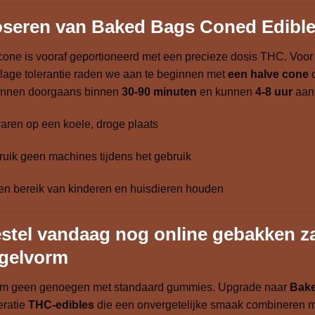
seren van Baked Bags Coned Edibl
cone is vooraf geportioneerd met een precieze dosis THC. Voor
lage tolerantie raden we aan te beginnen met
een halve cone
o
innen doorgaans binnen
30-90 minuten
en kunnen
4-8 uur
aan
ren op een koele, droge plaats
uik geen machines tijdens het gebruik
en bereik van kinderen en huisdieren houden
stel vandaag nog online gebakken z
gelvorm
m geen genoegen met standaard gummies. Upgrade naar
Bak
eratie
THC-edibles
die een onvergetelijke smaak combineren met