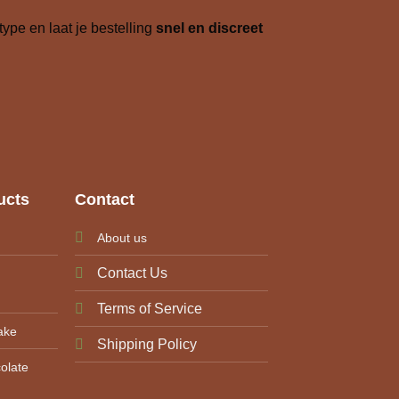
ype en laat je bestelling
snel en discreet
ucts
Contact
About us
Contact Us
Terms of Service
ake
Shipping Policy
olate