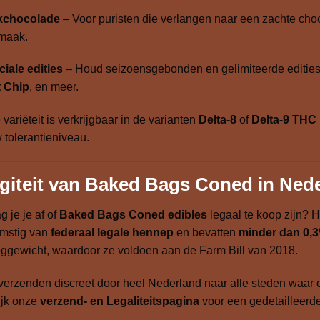
kchocolade
– Voor puristen die verlangen naar een zachte ch
maak.
iale edities
– Houd seizoensgebonden en gelimiteerde edities 
t Chip
, en meer.
 variëteit is verkrijgbaar in de varianten
Delta-8
of
Delta-9 THC
 tolerantieniveau.
giteit van Baked Bags Coned in Ned
g je je af of
Baked Bags Coned edibles
legaal te koop zijn? H
omstig van
federaal legale hennep
en bevatten
minder dan 0,
ggewicht, waardoor ze voldoen aan de Farm Bill van 2018.
erzenden discreet door heel Nederland naar alle steden waar 
ijk onze
verzend- en Legaliteitspagina
voor een gedetailleerde 