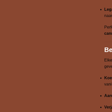
Lega
naar
Perf
cann
Be
Elk
geve
Koe
vani
Aar
Ver