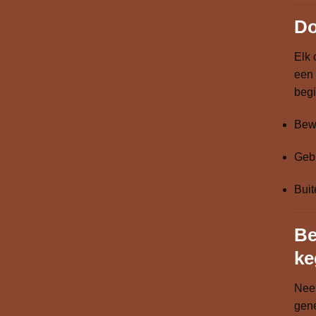
Do
Elk 
een 
beg
Bewa
Gebr
Buit
Be
ke
Nee
gen