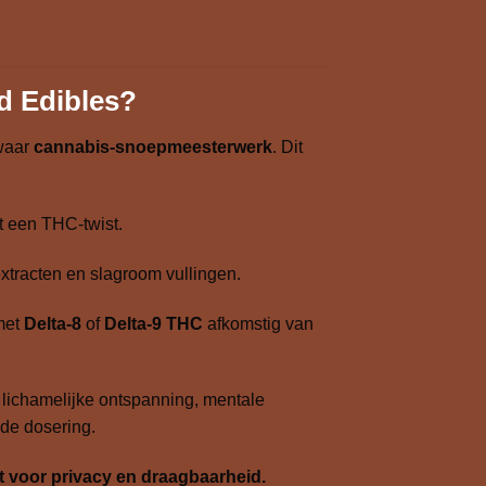
d Edibles?
waar
cannabis-snoepmeesterwerk
. Dit
t een THC-twist.
tracten en slagroom vullingen.
 met
Delta-8
of
Delta-9 THC
afkomstig van
 lichamelijke ontspanning, mentale
 de dosering.
gt voor privacy en draagbaarheid.