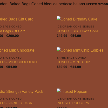
nden, Baked Bags Coned biedt de perfecte balans tussen
smaak
D BAGS CONED
ICE CREAM CONE EDIBLES
d Bags Gift Card
CONED – BIRTHDAY CAKE
Prijsklasse:
Prijsklasse:
00
-
€
200.00
€
49.99
-
€
54.99
€35.00
€49.99
tot
tot
€200.00
€54.99
D BAGS CONED
BAKED BAGS CONED
ED – MILK CHOCOLATE
CONED – MINT CHIP
Prijsklasse:
Prijsklasse:
99
-
€
54.99
€
39.99
-
€
44.99
€39.99
€39.99
tot
tot
€54.99
€44.99
D BAGS CONED
ICE CREAM CONE EDIBLES
ED – VARIETY PACK
INFUSED POPCORN
Prijsklasse:
99
-
€
54.99
€
44.99