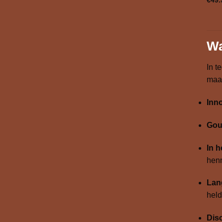
Wa
In t
maak
Inno
Gou
In 
henn
Lan
held
Disc