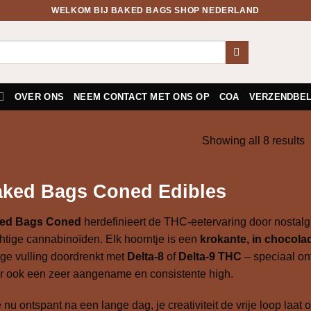
WELKOM BIJ BAKED BAGS SHOP NEDERLAND
OVER ONS
NEEM CONTACT MET ONS OP
COA
VERZENDBEL
Showing all 8 results
ked Bags Coned Edibles
ed Bags Coned
herdefinieert de THC-eetervaring door nostal
htige cannabinoïden. Elk hoorntje is een
krokante, in chocola
ge vulling doordrenkt met
Delta-8
of
Delta-9 THC
– speciaal on
 ook een zeer aangename en consistente high.
e nu ontspant na een lange dag, je creativiteit de vrije loop la