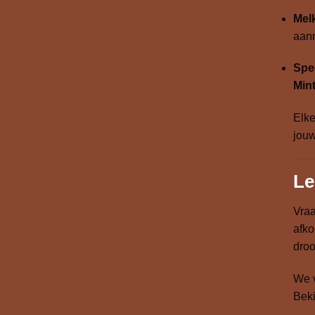
Mel
aan
Spec
Min
Elke
jouw
Le
Vraa
afk
droo
We v
Bek