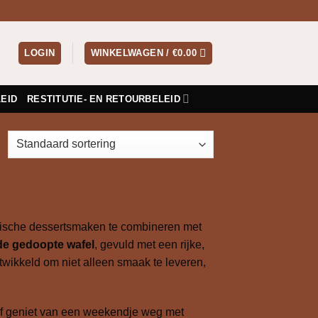
LOGIN
WINKELWAGEN /
€
0.00
EID
RESTITUTIE- EN RETOURBELEID
gische dessertsmaken te combineren met
de gedoopte wafel
, gevuld met een rijke,
twikkeld om niet alleen smaak te leveren,
at of geniet van een weekendje weg met