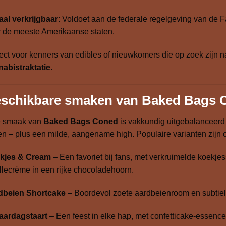
al verkrijgbaar
: Voldoet aan de federale regelgeving van de 
 de meeste Amerikaanse staten.
ect voor kenners van edibles of nieuwkomers die op zoek zijn 
abistraktatie
.
schikbare smaken van Baked Bags 
e smaak van
Baked Bags Coned
is vakkundig uitgebalanceerd 
n – plus een milde, aangename high. Populaire varianten zijn 
kjes & Cream
– Een favoriet bij fans, met verkruimelde koekj
llecrème in een rijke chocoladehoorn.
dbeien Shortcake
– Boordevol zoete aardbeienroom en subtie
jaardagstaart
– Een feest in elke hap, met confetticake-essence