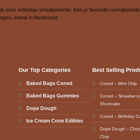
jk onze volledige smaakselectie, kies je favoriete cannabinoïdet
rgen, overal in Nederland.
Our Top Categories
Best Selling Prod
Baked Bags Coned
Coned – Mint Chip
Baked Bags Gummies
Coned – Strawberry
Shortcake
Dope Dough
Coned – Birthday C
Ice Cream Cone Edibles
Dope Dough – Choc
Chip