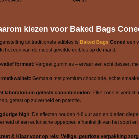
€49.99
tot
€54.99
arom kiezen voor Baked Bags Cone
egenstelling tot traditionele edibles is
Baked Bags
Coned
een 
t het een van de meest gewilde edibles op de markt:
vatief formaat
: Vergeet gummies – ervaar een echt dessert me
rmetkwaliteit
: Gemaakt met premium chocolade, echte smaakex
het laboratorium geteste cannabinoïden
: Elke cone is verrijkt
ep, getest op zuiverheid en potentie.
gdurige high
: De effecten houden 4-8 uur aan en bieden diepe
erheid of een euforische oppepper, afhankelijk van het soort en
reet & Klaar voor op reis: Veilige, geurloze verpakking zor