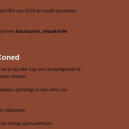
Farm Bill van 2018 en wordt verzonden
naar een
luxueuzere, smaakvolle
Coned
om je bij elke hap een dessertgevoel te
onder andere:
esstukjes gemengd in een kern van
le caketonen.
 en romige glazuurinfusie.