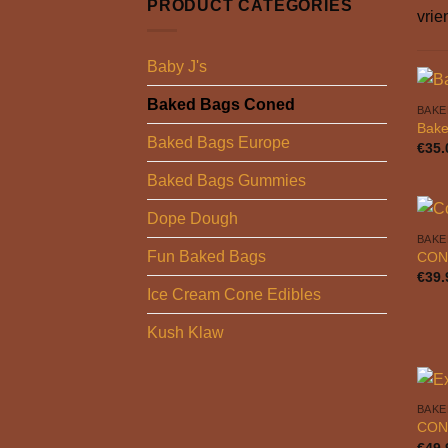
PRODUCT CATEGORIES
vrie
Baby J's
Baked Bags Coned
BAKE
Bake
Baked Bags Europe
€
35.
Baked Bags Gummies
Dope Dough
BAKE
Fun Baked Bags
CON
€
39.
Ice Cream Cone Edibles
Kush Klaw
BAKE
CON
€
49.