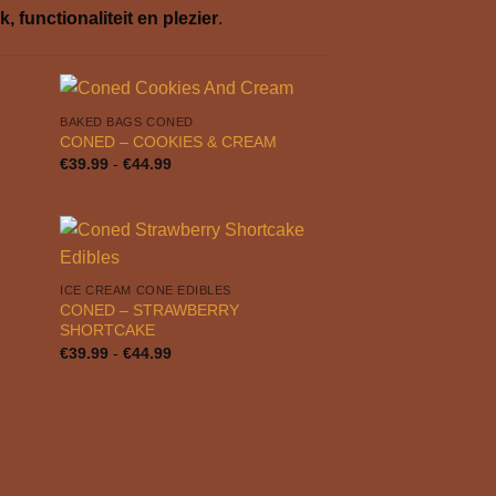
, functionaliteit en plezier
.
BAKED BAGS CONED
CONED – COOKIES & CREAM
Prijsklasse:
€
39.99
-
€
44.99
€39.99
tot
€44.99
ICE CREAM CONE EDIBLES
CONED – STRAWBERRY
SHORTCAKE
Prijsklasse:
€
39.99
-
€
44.99
€39.99
tot
€44.99