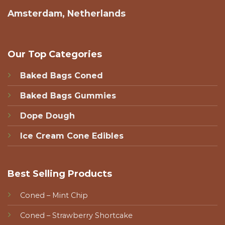
Amsterdam, Netherlands
Our Top Categories
Baked Bags Coned
Baked Bags Gummies
Dope Dough
Ice Cream Cone Edibles
Best Selling Products
Coned – Mint Chip
Coned – Strawberry Shortcake