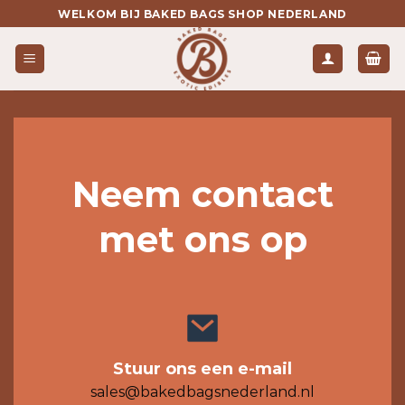
Ga
WELKOM BIJ BAKED BAGS SHOP NEDERLAND
naar
inhoud
Neem contact
met ons op
Stuur ons een e-mail
sales@bakedbagsnederland.nl