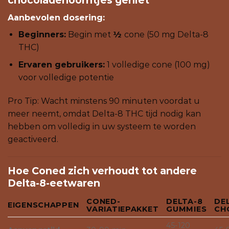
chocoladehoorntjes geniet
Aanbevolen dosering:
Beginners:
Begin met
½
cone (50 mg Delta-8
THC)
Ervaren gebruikers:
1 volledige cone (100 mg)
voor volledige potentie
Pro Tip: Wacht minstens 90 minuten voordat u
meer neemt, omdat Delta-8 THC tijd nodig kan
hebben om volledig in uw systeem te worden
geactiveerd.
Hoe Coned zich verhoudt tot andere
Delta-8-eetwaren
CONED-
DELTA-8
DE
EIGENSCHAPPEN
VARIATIEPAKKET
GUMMIES
CH
45-120