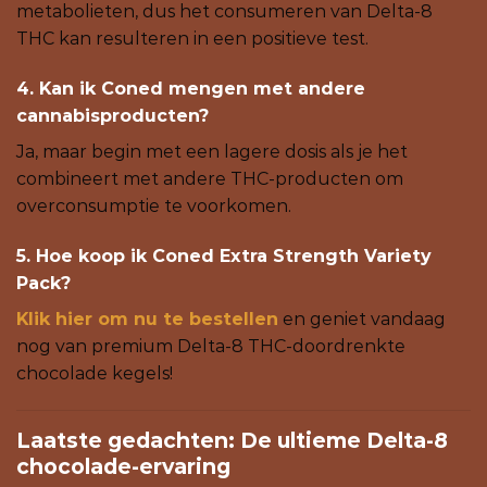
metabolieten, dus het consumeren van Delta-8
THC kan resulteren in een positieve test.
4. Kan ik Coned mengen met andere
cannabisproducten?
Ja, maar begin met een lagere dosis als je het
combineert met andere THC-producten om
overconsumptie te voorkomen.
5. Hoe koop ik Coned Extra Strength Variety
Pack?
Klik hier om nu te bestellen
en geniet vandaag
nog van premium Delta-8 THC-doordrenkte
chocolade kegels!
Laatste gedachten: De ultieme Delta-8
chocolade-ervaring