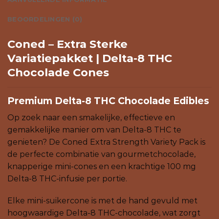
BEOORDELINGEN (0)
Coned – Extra Sterke
Variatiepakket | Delta-8 THC
Chocolade Cones
Premium Delta-8 THC Chocolade Edibles
Op zoek naar een smakelijke, effectieve en
gemakkelijke manier om van Delta-8 THC te
genieten? De Coned Extra Strength Variety Pack is
de perfecte combinatie van gourmetchocolade,
knapperige mini-cones en een krachtige 100 mg
Delta-8 THC-infusie per portie.
Elke mini-suikercone is met de hand gevuld met
hoogwaardige Delta-8 THC-chocolade, wat zorgt