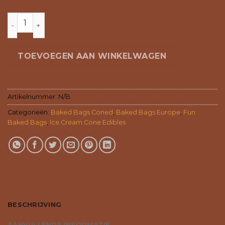
CONED - VARIETY PACK aantal
TOEVOEGEN AAN WINKELWAGEN
Artikelnummer:
N/B
Categorieën:
Baked Bags Coned
,
Baked Bags Europe
,
Fun
Baked Bags
,
Ice Cream Cone Edibles
BESCHRIJVING
AANVULLENDE INFORMATIE