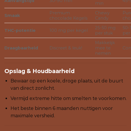
Aanvangstijd
30-90 min
45-
min
Premium
Chewy
Pur
Smaak
chocolade Kegels
Candy
cho
25-50 mg
50-
THC-potentie
100 mg per kegel
per stuk
per
Makkelijk
Draagbaarheid
Discreet & leuk!
mee te
Co
nemen
Opslag & Houdbaarheid
Bewaar op een koele, droge plaats, uit de buurt
van direct zonlicht.
Vermijd extreme hitte om smelten te voorkomen.
Het beste binnen 6 maanden nuttigen voor
maximale versheid.