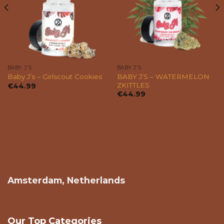
BABY J'S
BABY J'S
BABY J’S – WATERMELON
Baby J’s – Girlscout Cookies
ZKITTLES
€
44.99
€
44.99
Amsterdam, Netherlands
Our Top Categories