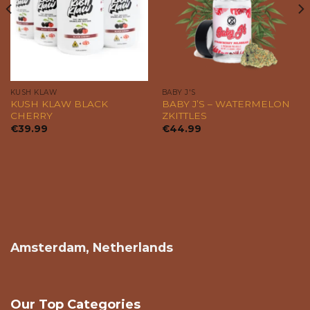
KUSH KLAW
BABY J'S
KUSH KLAW BLACK
BABY J’S – WATERMELON
CHERRY
ZKITTLES
€
39.99
€
44.99
Amsterdam, Netherlands
Our Top Categories