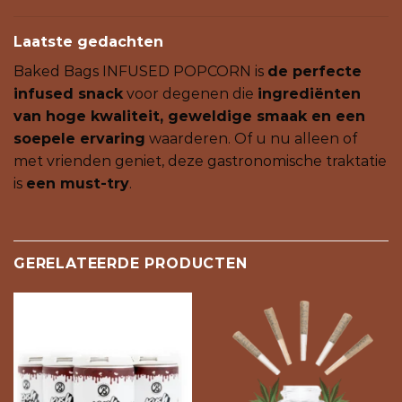
Laatste gedachten
Baked Bags INFUSED POPCORN is
de perfecte
infused snack
voor degenen die
ingrediënten
van hoge kwaliteit, geweldige smaak en een
soepele ervaring
waarderen. Of u nu alleen of
met vrienden geniet, deze gastronomische traktatie
is
een must-try
.
GERELATEERDE PRODUCTEN