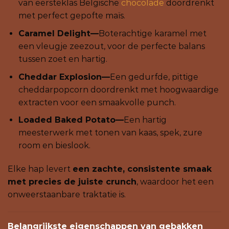
van eersteklas Belgische
chocolade
doordrenkt
met perfect gepofte maïs.
Caramel Delight—
Boterachtige karamel met
een vleugje zeezout, voor de perfecte balans
tussen zoet en hartig.
Cheddar Explosion—
Een gedurfde, pittige
cheddarpopcorn doordrenkt met hoogwaardige
extracten voor een smaakvolle punch.
Loaded Baked Potato—
Een hartig
meesterwerk met tonen van kaas, spek, zure
room en bieslook.
Elke hap levert
een zachte, consistente smaak
met precies de juiste crunch
, waardoor het een
onweerstaanbare traktatie is.
Belangrijkste eigenschappen van gebakken