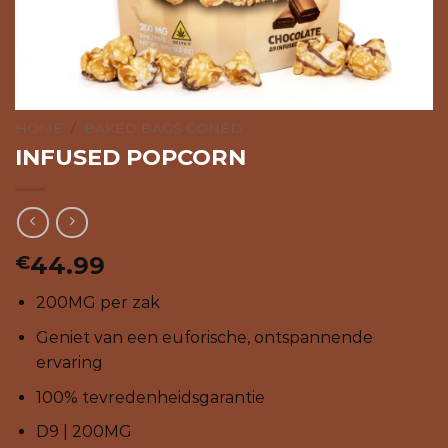
HOME
/
BAKED BAGS CONED
INFUSED POPCORN
44.99
€
200MG per zak
Geniet van een euforische, ontspannende
ervaring
100% tevredenheidsgarantie
D9 | 200MG