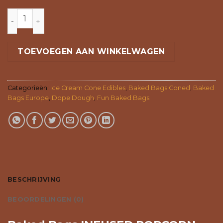
INFUSED POPCORN aantal
TOEVOEGEN AAN WINKELWAGEN
Categorieën:
Ice Cream Cone Edibles
,
Baked Bags Coned
,
Baked
Bags Europe
,
Dope Dough
,
Fun Baked Bags
BESCHRIJVING
BEOORDELINGEN (0)