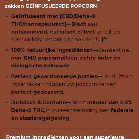
zakken GEÏNFUSUEERDE POPCORN
Geïnfuseerd met [CBD/Delta-9
THC/hennepextract]—Biedt
een
ontspannend, euforisch effect
terwijl een
evenwichtige ervaring behouden blijft.
100% natuurlijke ingrediënten—
Gemaakt met
non-GMO popcornpitten, echte boter en
biologische kokosolie
.
Perfect geportioneerde porties—
Hersluitbare
mylarzakken houden uw popcorn vers en
perfect gedoseerd
.
Juridisch & Conform—
Bevat
minder dan 0,3%
Delta-9 THC
, in overeenstemming met
federale
en staatsregelgeving
.
Premium ingrediënten voor een superieure