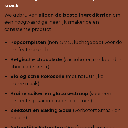
snack
We gebruiken
alleen de beste ingrediënten
om
een ​​hoogwaardige, heerlijk smakende en
consistente product:
Popcornpitten
(non-GMO, luchtgepopt voor de
perfecte crunch)
Belgische chocolade
(cacaoboter, melkpoeder,
chocoladelikeur)
Biologische kokosolie
(met natuurlijke
botersmaak)
Bruine suiker en glucosestroop
(voor een
perfecte gekarameliseerde crunch)
Zeezout en Baking Soda
(Verbetert Smaak en
Balans)
Natuurlijke Extracten
(Geïnfuseerd voor een